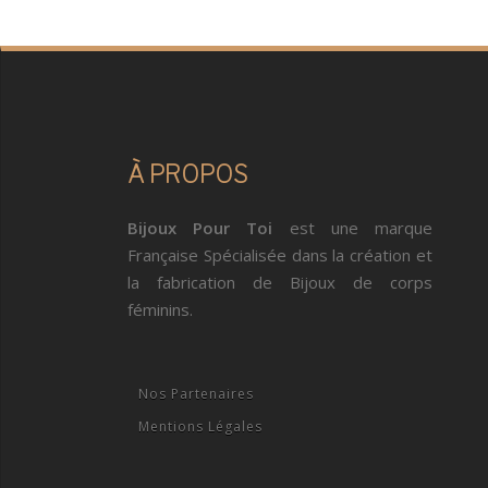
À PROPOS
Bijoux Pour Toi
est une marque
Française Spécialisée dans la création et
la fabrication de Bijoux de corps
féminins.
Nos Partenaires
Mentions Légales