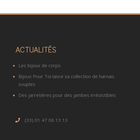
ACTUALITÉS
Les bijoux de corps
Bijoux Pour Toi lance sa collection de harnais
souples
Des jarretières pour des jambes irrésistibles
(33) 01 47 06 13 13