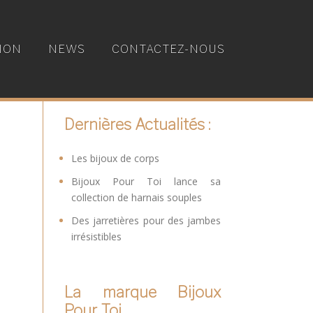
ION
NEWS
CONTACTEZ-NOUS
Dernières Actualités :
Les bijoux de corps
Bijoux Pour Toi lance sa
collection de harnais souples
Des jarretières pour des jambes
irrésistibles
La marque Bijoux
Pour Toi