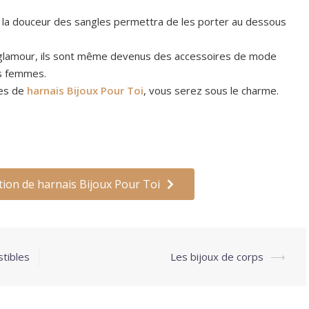
 la douceur des sangles permettra de les porter au dessous
 glamour, ils sont même devenus des accessoires de mode
es femmes.
les de
harnais Bijoux Pour Toi
, vous serez sous le charme.
ction de harnais Bijoux Pour Toi
stibles
Les bijoux de corps
⟶